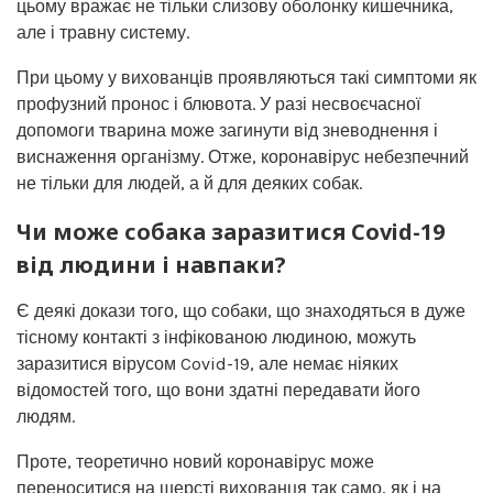
цьому вражає не тільки слизову оболонку кишечника,
але і травну систему.
При цьому у вихованців проявляються такі симптоми як
профузний пронос і блювота. У разі несвоєчасної
допомоги тварина може загинути від зневоднення і
виснаження організму. Отже, коронавірус небезпечний
не тільки для людей, а й для деяких собак.
Чи може собака заразитися Covid-19
від людини і навпаки?
Є деякі докази того, що собаки, що знаходяться в дуже
тісному контакті з інфікованою людиною, можуть
заразитися вірусом Covid-19, але немає ніяких
відомостей того, що вони здатні передавати його
людям.
Проте, теоретично новий коронавірус може
переноситися на шерсті вихованця так само, як і на