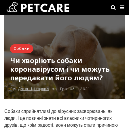
Собаки
Чи хворіють собаки
коронавірусом і чи можуть
передавати його людям?
By
Дана Ціпцюра
on
Тра 08, 2021
Собаки сприйнятливі до вірусних захворювань, як і
люди. І це повинні знати всі власники чотириногих
друзів, що крім радості, вони можуть стати причиною