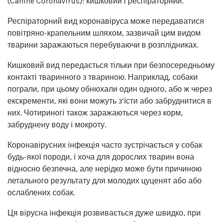
(Canine Coronavirus): кишковий і респіраторний.
Респіраторний вид коронавіруса може передаватися
повітряно-крапельним шляхом, зазвичай цим видом
тварини заражаються перебуваючи в розплідниках.
Кишковий вид передається тільки при безпосередньому
контакті тваринного з твариною. Наприклад, собаки
пограли, при цьому обнюхали один одного, або ж через
екскременти, які вони можуть з’їсти або забруднитися в
них. Чотириногі також заражаються через корм,
забруднену воду і мокроту.
Коронавірусних інфекція часто зустрічається у собак
будь-якої породи, і хоча для дорослих тварин вона
відносно безпечна, але нерідко може бути причиною
летального результату для молодих цуценят або або
ослаблених собак.
Ця вірусна інфекція розвивається дуже швидко, при