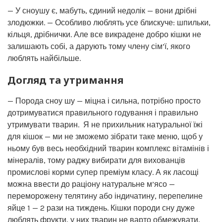
— У сноушу є, мабуть, єдиний недолік — вони дрібні
злодюжки. — Особливо люблять усе блискуче: шпильки,
кільця, дрібнички. Але все викрадене добро кішки не
залишають собі, а дарують тому члену сім’ї, якого
люблять найбільше.
Догляд та утримання
— Порода сноу шу — міцна і сильна, потрібно просто
дотримуватися правильного годування і правильно
утримувати тварин. Я не прихильник натуральної їжі
для кішок — ми не зможемо зібрати таке меню, щоб у
ньому був весь необхідний тварин комплекс вітамінів і
мінералів, тому раджу вибирати для вихованців
промислові корми супер преміум класу. А як ласощі
можна ввести до раціону натуральне м’ясо —
переморожену телятину або індичатину, перепелине
яйце 1 — 2 рази на тиждень. Кішки породи сну дуже
люблять фрукти, у них тварин не варто обмежувати,