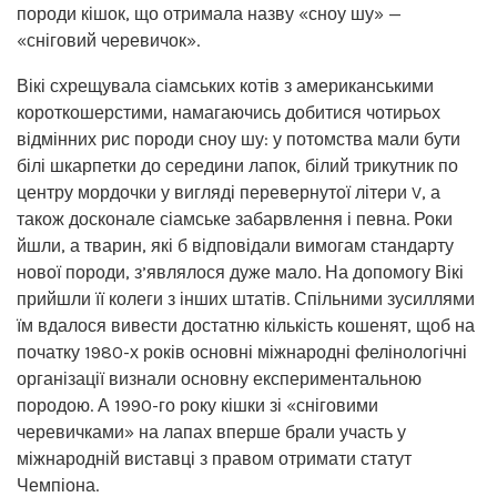
породи кішок, що отримала назву «сноу шу» —
«сніговий черевичок».
Вікі схрещувала сіамських котів з американськими
короткошерстими, намагаючись добитися чотирьох
відмінних рис породи сноу шу: у потомства мали бути
білі шкарпетки до середини лапок, білий трикутник по
центру мордочки у вигляді перевернутої літери V, а
також досконале сіамське забарвлення і певна. Роки
йшли, а тварин, які б відповідали вимогам стандарту
нової породи, з’являлося дуже мало. На допомогу Вікі
прийшли її колеги з інших штатів. Спільними зусиллями
їм вдалося вивести достатню кількість кошенят, щоб на
початку 1980-х років основні міжнародні фелінологічні
організації визнали основну експериментальною
породою. А 1990-го року кішки зі «сніговими
черевичками» на лапах вперше брали участь у
міжнародній виставці з правом отримати статут
Чемпіона.