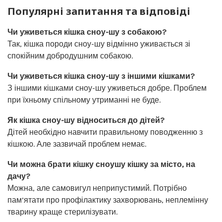
Популярні запитання та відповіді
Чи уживеться кішка сноу-шу з собакою?
Так, кішка породи сноу-шу відмінно уживається зі
спокійним добродушним собакою.
Чи уживеться кішка сноу-шу з іншими кішками?
З іншими кішками сноу-шу уживеться добре. Проблем
при їхньому спільному утриманні не буде.
Як кішка сноу-шу відноситься до дітей?
Дітей необхідно навчити правильному поводженню з
кішкою. Але зазвичай проблем немає.
Чи можна брати кішку сноушу кішку за місто, на
дачу?
Можна, але самовигул неприпустимий. Потрібно
пам’ятати про профілактику захворювань, неплемінну
тварину краще стерилізувати.