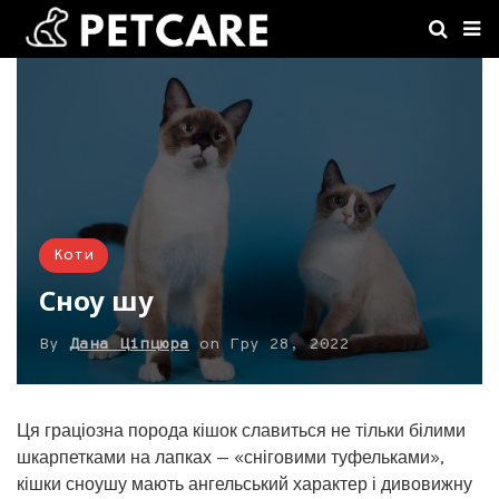
Коти
Сноу шу
By
Дана Ціпцюра
on
Гру 28, 2022
Ця граціозна порода кішок славиться не тільки білими
шкарпетками на лапках — «сніговими туфельками»,
кішки сноушу мають ангельський характер і дивовижну