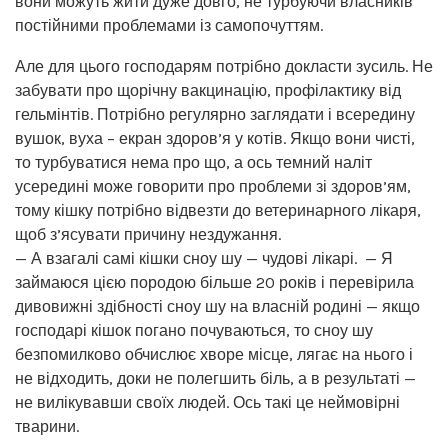
вони можуть жити дуже довго, не турбуючи власників
постійними проблемами із самопочуттям.
Але для цього господарям потрібно докласти зусиль. Не
забувати про щорічну вакцинацію, профілактику від
гельмінтів. Потрібно регулярно заглядати і всередину
вушок, вуха – екран здоров’я у котів. Якщо вони чисті,
то турбуватися нема про що, а ось темний наліт
усередині може говорити про проблеми зі здоров’ям,
тому кішку потрібно відвезти до ветеринарного лікаря,
щоб з’ясувати причину нездужання.
— А взагалі самі кішки сноу шу — чудові лікарі. — Я
займаюся цією породою більше 20 років і перевірила
дивовижні здібності сноу шу на власній родині — якщо
господарі кішок погано почуваються, то сноу шу
безпомилково обчислює хворе місце, лягає на нього і
не відходить, доки не полегшить біль, а в результаті —
не вилікувавши своїх людей. Ось такі це неймовірні
тварини.