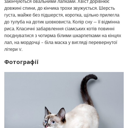
закінчуються овальними лапками. Хвіст дорівнює
довжині спини, до кінчика трохи звужується. Шерсть
густа, майже без підшерстя, коротка, щільно прилегла
до тулуба на дотик шовковиста. Колір сну — її відмінна
риса. Класичні забарвлення сіамських котів повинні
поєднуватися з чотирма білими шкарпетками на кінцях
лап, на мордочці – біла маска у вигляді перевернутої
літери V.
Фотографії