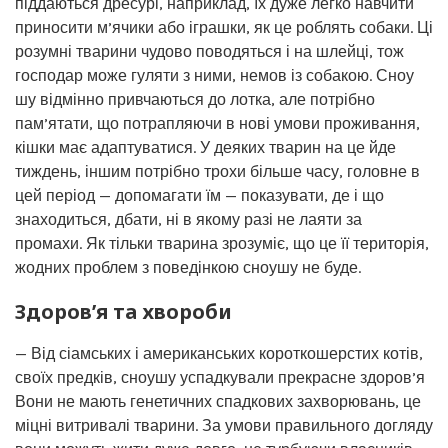
піддаються дресурі, наприклад, їх дуже легко навчити
приносити м’ячики або іграшки, як це роблять собаки. Ці
розумні тварини чудово поводяться і на шлейці, тож
господар може гуляти з ними, немов із собакою. Сноу
шу відмінно привчаються до лотка, але потрібно
пам’ятати, що потрапляючи в нові умови проживання,
кішки має адаптуватися. У деяких тварин на це йде
тиждень, іншим потрібно трохи більше часу, головне в
цей період — допомагати їм — показувати, де і що
знаходиться, дбати, ні в якому разі не лаяти за
промахи. Як тільки тварина зрозуміє, що це її територія,
жодних проблем з поведінкою сноушу не буде.
Здоров’я та хвороби
— Від сіамських і американських короткошерстих котів,
своїх предків, сноушу успадкували прекрасне здоров’я
Вони не мають генетичних спадкових захворювань, це
міцні витривалі тварини. За умови правильного догляду