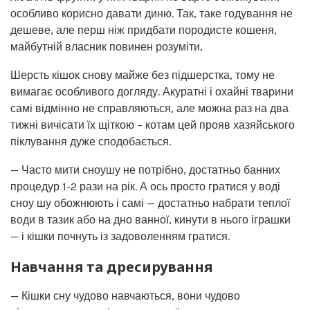
особливо корисно давати диню. Так, таке годування не
дешеве, але перш ніж придбати породисте кошеня,
майбутній власник повинен розуміти,
Шерсть кішок снову майже без підшерстка, тому не
вимагає особливого догляду. Акуратні і охайні тварини
самі відмінно не справляються, але можна раз на два
тижні вичісати їх щіткою – котам цей прояв хазяйського
піклування дуже сподобається.
— Часто мити сноушу не потрібно, достатньо банних
процедур 1-2 рази на рік. А ось просто гратися у воді
сноу шу обожнюють і самі — достатньо набрати теплої
води в тазик або на дно ванної, кинути в нього іграшки
— і кішки почнуть із задоволенням гратися.
Навчання та дресирування
— Кішки сну чудово навчаються, вони чудово