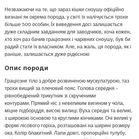
Незважаючи на те, що зараз кішки сноушу офіційно
визнані як окрема порода, у світі їх налічується трохи
більше 500 особин. Їх виведення досі залишається
дуже складним завданням для заводчиків, хоча кожен,
хто хоч раз бачив граціозних і чарівних сноушу, був би
радий стати їх власником. Але, на жаль, ця порода, як і
раніше, залишається дуже рідкісною
Опис породи
Граціозне тіло з добре розвиненою мускулатурою, таз
трохи вищий за плечовий пояс. Голова середня –
рівнобедрений трикутник зі скрученими
контурами. Прямий ніс з невеликим вигином у чола,
міцне підборіддя, високі вилиці. Вуха середні та великі,
з широкою основою та круглими кінчиками. Очі великі у
формі лісового горіха, розташовані на ширині розміру
ока. Колір блакитний. Лапи довгі, пропорційні тулубу,