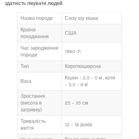
здатність лікувати людей.
Назва породи
Сноу шу кішка
Країна
США
походження
Час зародження
1960-ті
породи
Тип
Короткошерсна
Кішки – 2,5 – 5 кг, коти
Вага
– 5,5 – 9 кг
Зростання
(висота в
25 – 35 см
загривку)
Тривалість
12 – 16 років
життя