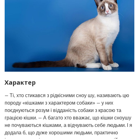
Характер
— Ті, хто стикався з рідкісними сноу шу, називають цю
породу «кішками з характером собаки» — у них
поєднуються розум і відданість собаки з красою та
грацією кішки. — А багато хто вважає, що кішки сноушу
не почуваються кішками, а відчувають себе людьми. І я
додала б, що дуже хорошими людьми, практично