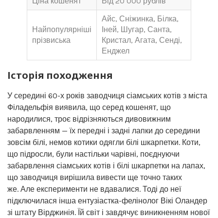
Ціна кошенят
Від 20 000 рублів
Айс, Сніжинка, Білка,
Найпопулярніші
Іней, Шугар, Санта,
прізвиська
Кристал, Агата, Сенді,
Енджел
Історія походження
У середині 60-х років заводчиця сіамських котів з міста
Філадельфія виявила, що серед кошенят, що
народилися, троє відрізняються дивовижним
забарвленням — їх передні і задні лапки до середини
зовсім білі, немов котики одягли білі шкарпетки. Коти,
що підросли, були настільки чарівні, поєднуючи
забарвлення сіамських котів і білі шкарпетки на лапах,
що заводчиця вирішила вивести ще точно таких
же. Але експерименти не вдавалися. Тоді до неї
підключилася інша ентузіастка-фелінолог Вікі Оландер
зі штату Вірджинія. Їй світ і завдячує виникненням нової