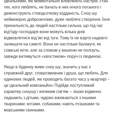
ідеальними, які моментально вловлюють настрій, стан
тих, кого люблять, не бачать в них нічого поганого і
демонструють стовідсоткову відданість. Сноу шу
неймовірно доброзичливі, дуже люблячі створіння. Їхня
прихильність до людей настільки сильна, що під час
від’їзду господаря вони можуть кілька днів
відмовлятися від їжі від туги. Тому їх не варто надовго
залишати на самоті. Вони не настільки балакучі, як
сіамські коти, але за словом у кишеню не полізуть,
завжди витимуться «хвостиком» поруч із людиною.
Якщо в будинку живе сноу шу, значить у вас є
справжній друг, співрозмовник і душа, що любить. Для
одиноких людей, які проводять багато часу у квартирі –
це ідеальний компаньйон. Підійде поступливий
характер сноушу і великим сім’ям — кішки відмінно
ладнають з дітьми, чудово вживаються з іншими
тваринами: котами, собаками, навіть пташками та
морськими свинками.