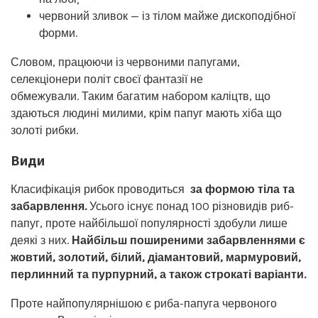
червоний зливок — із тілом майже дископодібної
форми.
Словом, працюючи із червоними папугами,
селекціонери політ своєї фантазії не
обмежували. Таким багатим набором каліцтв, що
здаються людині милими, крім папуг мають хіба що
золоті рибки.
Види
Класифікація рибок проводиться
за формою тіла та
забарвлення.
Усього існує понад 100 різновидів риб-
папуг, проте найбільшої популярності здобули лише
деякі з них.
Найбільш поширеними забарвленнями є
жовтий, золотий, білий, діамантовий, мармуровий,
перлинний та пурпурний, а також строкаті варіанти.
Проте найпопулярнішою є риба-папуга червоного