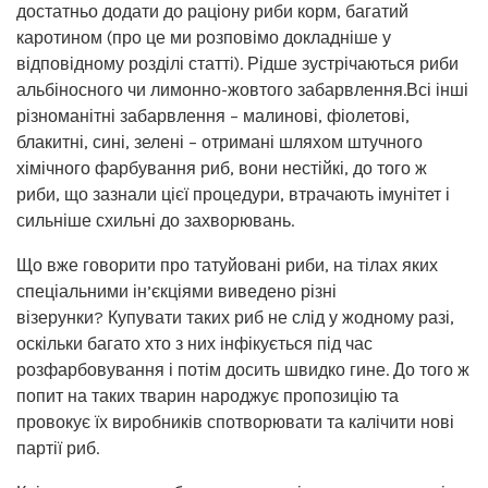
достатньо додати до раціону риби корм, багатий
каротином (про це ми розповімо докладніше у
відповідному розділі статті). Рідше зустрічаються риби
альбіносного чи лимонно-жовтого забарвлення.Всі інші
різноманітні забарвлення – малинові, фіолетові,
блакитні, сині, зелені – отримані шляхом штучного
хімічного фарбування риб, вони нестійкі, до того ж
риби, що зазнали цієї процедури, втрачають імунітет і
сильніше схильні до захворювань.
Що вже говорити про татуйовані риби, на тілах яких
спеціальними ін’єкціями виведено різні
візерунки? Купувати таких риб не слід у жодному разі,
оскільки багато хто з них інфікується під час
розфарбовування і потім досить швидко гине. До того ж
попит на таких тварин народжує пропозицію та
провокує їх виробників спотворювати та калічити нові
партії риб.