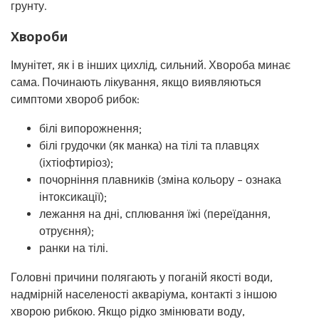
грунту.
Хвороби
Імунітет, як і в інших цихлід, сильний. Хвороба минає
сама. Починають лікування, якщо виявляються
симптоми хвороб рибок:
білі випорожнення;
білі грудочки (як манка) на тілі та плавцях
(іхтіофтиріоз);
почорніння плавників (зміна кольору – ознака
інтоксикації);
лежання на дні, сплювання їжі (переїдання,
отруєння);
ранки на тілі.
Головні причини полягають у поганій якості води,
надмірній населеності акваріума, контакті з іншою
хворою рибкою. Якщо рідко змінювати воду,