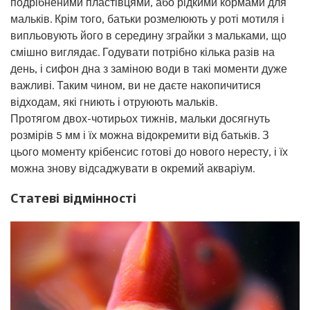
подрібненими пластівцями, або рідкими кормами для
мальків. Крім того, батьки розмелюють у роті мотиля і
випльовують його в середину зграйки з мальками, що
смішно виглядає. Годувати потрібно кілька разів на
день, і сифон дна з заміною води в такі моменти дуже
важливі. Таким чином, ви не даєте накопичитися
відходам, які гниють і отруюють мальків.
Протягом двох-чотирьох тижнів, мальки досягнуть
розмірів 5 мм і їх можна відокремити від батьків. З
цього моменту крібенсис готові до нового нересту, і їх
можна знову відсаджувати в окремий акваріум.
Статеві відмінності