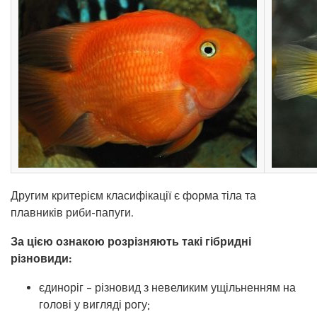
Другим критерієм класифікації є форма тіла та
плавників риби-папуги.
За цією ознакою розрізняють такі гібридні
різновиди:
єдиноріг – різновид з невеликим ущільненням на
голові у вигляді рогу;