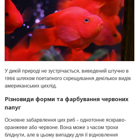
У дикій природі не зустрічається, виведений штучно в
1986 шляхом поетапного схрещування декількох видів
американських цихлід.
Різновиди форми та фарбування червоних
папуг
Основне забарвлення цих риб – однотонне яскраво-
оранжеве або червоне. Вона може з часом трохи
бліднути, але в цьому випадку для її відновлення