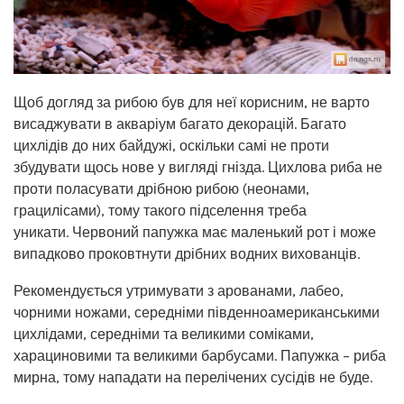
Щоб догляд за рибою був для неї корисним, не варто
висаджувати в акваріум багато декорацій. Багато
цихлідів до них байдужі, оскільки самі не проти
збудувати щось нове у вигляді гнізда. Цихлова риба не
проти поласувати дрібною рибою (неонами,
грацилісами), тому такого підселення треба
уникати. Червоний папужка має маленький рот і може
випадково проковтнути дрібних водних вихованців.
Рекомендується утримувати з арованами, лабео,
чорними ножами, середніми південноамериканськими
цихлідами, середніми та великими соміками,
харациновими та великими барбусами. Папужка – риба
мирна, тому нападати на перелічених сусідів не буде.