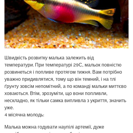
Швидкість розвитку малька залежить від
температури. При температурі 29С, мальок повністю
розвинеться і попливе протягом тижня. Вам потрібно
уважно придивлятися, тому що він темний, і на тлі
ґрунту зовсім непомітний, а по команді мальки миттєво
ховаються. Втім, зрозуміти, що вони попливли,
нескладно, як тільки самка випливла з укриття, значить
уже.
4 місячна молодь:
Малька можна годувати наупілі артемії, дуже