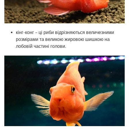
кінг-конг – ці риби відрізняються величезними
розмірами та великою жировою шишкою на
лобовій частині голови.