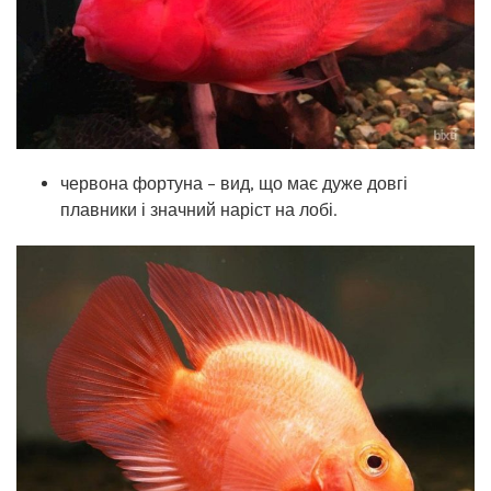
червона фортуна – вид, що має дуже довгі
плавники і значний наріст на лобі.