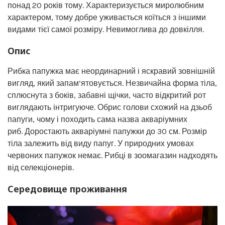
понад 20 років тому. Характеризується миролюбним
характером, тому добре уживається коїться з іншими
видами тієї самої розміру. Невимоглива до довкілля.
Опис
Рибка папужка має неординарний і яскравий зовнішній
вигляд, який запам’ятовується. Незвичайна форма тіла,
сплюснута з боків, забавні щічки, часто відкритий рот
виглядають інтригуюче. Обрис голови схожий на дзьоб
папуги, чому і походить сама назва акваріумних
риб. Доростають акваріумні папужки до 30 см. Розмір
тіла залежить від виду папуг. У природних умовах
червоних папужок немає. Рибці в зоомагазин надходять
від селекціонерів.
Середовище проживання