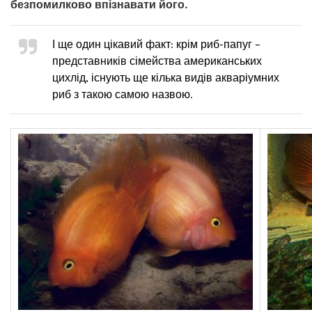
безпомилково впізнавати його.
І ще один цікавий факт: крім риб-папуг –
представників сімейства американських
цихлід, існують ще кілька видів акваріумних
риб з такою самою назвою.