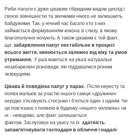
Риби-папуги є дуже цікавим гібридним видом цихлід і
своєю зовнішністю та звичками нікого не залишають
байдужими. Так, у нічний час багато хто з них
займається формуванням кокона зі слизу, в якому
благополучно ночують. А також цікавим є той факт,
що
забарвлення папуг нестабільне в процесі
всього життя, змінюється залежно від віку та умов
утримання.
У разі маються на увазі натуральні
незабарвлені різновиди, які піддавалися різним
экзекуциям.
Цікава й поведінка папуг у парах.
Після нересту та
появи мальків за участю іншого самця «дружини»
нерідко з’ясовують стосунки і б’ються один з одним. Чи
це пов’язано з появою в будинку «іншого чоловіка» чи
ні – невідомо, але факт залишається
фактом. Заслуговує на увагу та їх
здатність
запам’ятовувати господаря в обличчя і надалі