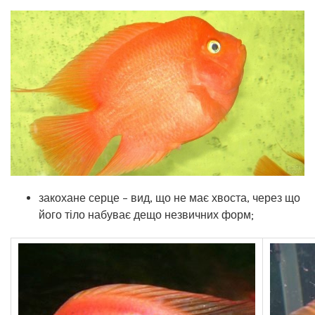
закохане серце – вид, що не має хвоста, через що
його тіло набуває дещо незвичних форм;