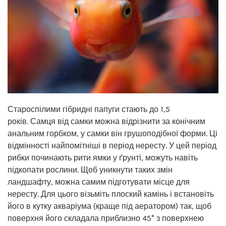
Староспілими гібридні папуги стають до 1,5
років. Самця від самки можна відрізнити за конічним
анальним горбком, у самки він грушоподібної форми. Ці
відмінності найпомітніші в період нересту. У цей період
рибки починають рити ямки у ґрунті, можуть навіть
підкопати рослини. Щоб уникнути таких змін
ландшафту, можна самим підготувати місце для
нересту. Для цього візьміть плоский камінь і встановіть
його в кутку акваріума (краще під аератором) так, щоб
поверхня його складала приблизно 45° з поверхнею