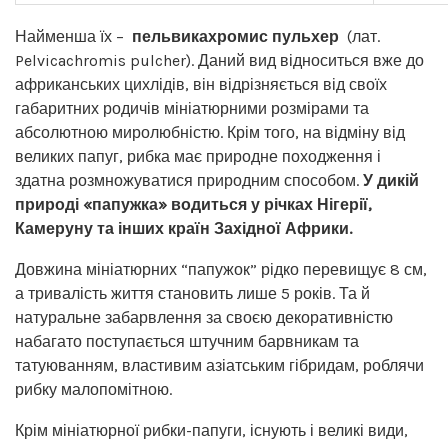
Найменша їх –
пельвикахромис пульхер
(лат.
Pelvicachromis pulcher). Даний вид відноситься вже до
африканських цихлідів, він відрізняється від своїх
габаритних родичів мініатюрними розмірами та
абсолютною миролюбністю. Крім того, на відміну від
великих папуг, рибка має природне походження і
здатна розмножуватися природним способом.
У дикій
природі «папужка» водиться у річках Нігерії,
Камеруну та інших країн Західної Африки.
Довжина мініатюрних “папужок” рідко перевищує 8 см,
а тривалість життя становить лише 5 років. Та й
натуральне забарвлення за своєю декоративністю
набагато поступається штучним барвникам та
татуюванням, властивим азіатським гібридам, роблячи
рибку малопомітною.
Крім мініатюрної рибки-папуги, існують і великі види,