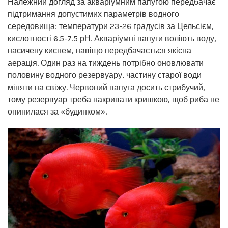
Належний догляд за акваріумним папугою передбачає
підтримання допустимих параметрів водного
середовища: температури 23-26 градусів за Цельсієм,
кислотності 6.5-7.5 рН. Акваріумні папуги воліють воду,
насичену киснем, навіщо передбачається якісна
аерація. Один раз на тиждень потрібно оновлювати
половину водного резервуару, частину старої води
міняти на свіжу. Червоний папуга досить стрибучий,
тому резервуар треба накривати кришкою, щоб риба не
опинилася за «будинком».