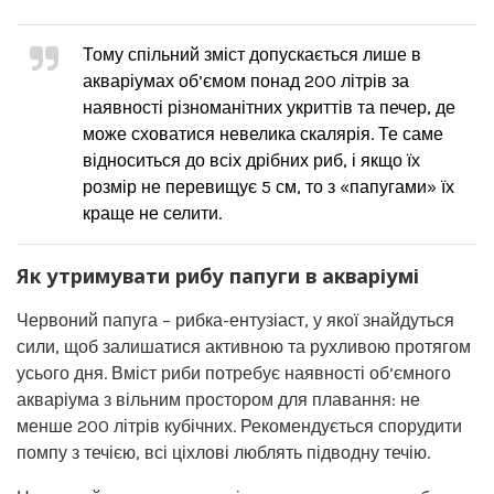
Тому спільний зміст допускається лише в
акваріумах об’ємом понад 200 літрів за
наявності різноманітних укриттів та печер, де
може сховатися невелика скалярія. Те саме
відноситься до всіх дрібних риб, і якщо їх
розмір не перевищує 5 см, то з «папугами» їх
краще не селити.
Як утримувати рибу папуги в акваріумі
Червоний папуга – рибка-ентузіаст, у якої знайдуться
сили, щоб залишатися активною та рухливою протягом
усього дня. Вміст риби потребує наявності об’ємного
акваріума з вільним простором для плавання: не
менше 200 літрів кубічних. Рекомендується спорудити
помпу з течією, всі ціхлові люблять підводну течію.