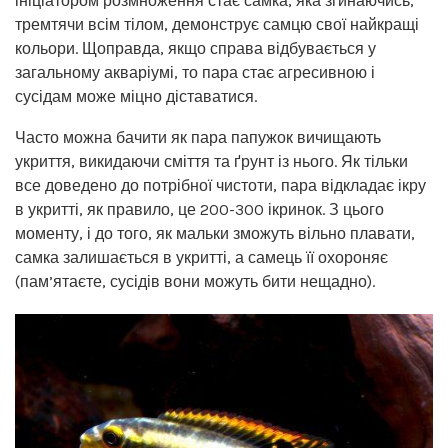
ініціатором розмноження стає самка, яка згинаючись,
тремтячи всім тілом, демонструє самцю свої найкращі
кольори. Щоправда, якщо справа відбувається у
загальному акваріумі, то пара стає агресивною і
сусідам може міцно діставатися.
Часто можна бачити як пара папужок вичищають
укриття, викидаючи сміття та ґрунт із нього. Як тільки
все доведено до потрібної чистоти, пара відкладає ікру
в укритті, як правило, це 200-300 ікринок. З цього
моменту, і до того, як мальки зможуть вільно плавати,
самка залишається в укритті, а самець її охороняє
(пам’ятаєте, сусідів вони можуть бити нещадно).