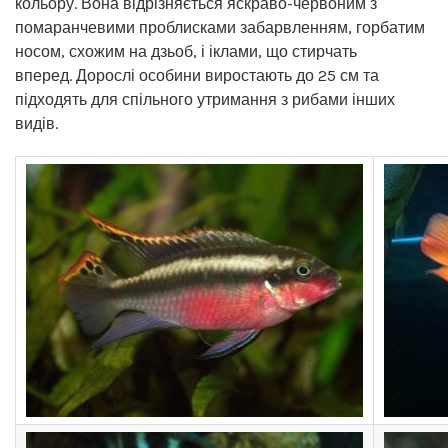
кольору. Вона відрізняється яскраво-червоним з
помаранчевими проблисками забарвленням, горбатим
носом, схожим на дзьоб, і іклами, що стирчать
вперед. Дорослі особини виростають до 25 см та
підходять для спільного утримання з рибами інших
видів.