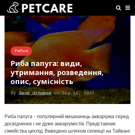
Рибки
Риба папуга: види,
утримання, розведення,
опис, сумісність
By
Дана Ціпцюра
on
Бер 11, 2022
Риба папуга – популярний мешканець акваріума серед
досвідчених і не дуже акваріумістів. Представник
сімейства цихлід. Виведено шляхом селекції на Тайвані