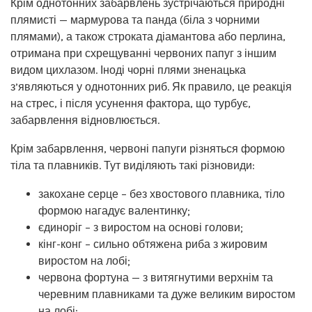
Крім однотонних забарвлень зустрічаються природні
плямисті — мармурова та панда (біла з чорними
плямами), а також строката діамантова або перлина,
отримана при схрещуванні червоних папуг з іншим
видом цихлазом. Іноді чорні плями зненацька
з’являються у однотонних риб. Як правило, це реакція
на стрес, і після усунення фактора, що турбує,
забарвлення відновлюється.
Крім забарвлення, червоні папуги різняться формою
тіла та плавників. Тут виділяють такі різновиди:
закохане серце – без хвостового плавника, тіло
формою нагадує валентинку;
єдиноріг – з виростом на основі голови;
кінг-конг – сильно обтяжена риба з жировим
виростом на лобі;
червона фортуна — з витягнутими верхнім та
черевним плавниками та дуже великим виростом
на лобі;