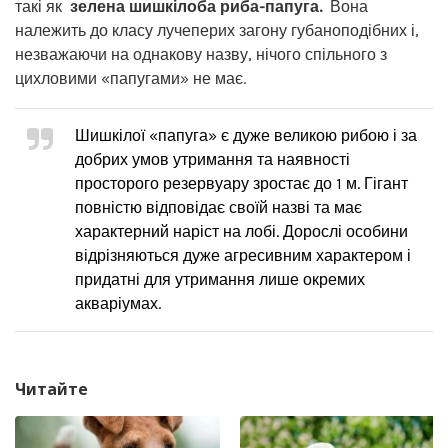
такі як
зелена шишкілоба риба-папуга.
Вона
належить до класу лучеперих загону губаноподібних і,
незважаючи на однакову назву, нічого спільного з
цихловими «папугами» не має.
Шишкілої «папуга» є дуже великою рибою і за
добрих умов утримання та наявності
просторого резервуару зростає до 1 м. Гігант
повністю відповідає своїй назві та має
характерний наріст на лобі. Дорослі особини
відрізняються дуже агресивним характером і
придатні для утримання лише окремих
акваріумах.
Читайте