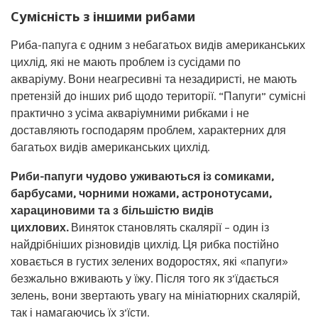
Сумісність з іншими рибами
Риба-папуга є одним з небагатьох видів американських
цихлід, які не мають проблем із сусідами по
акваріуму. Вони неагресивні та незадиристі, не мають
претензій до інших риб щодо території. “Папуги” сумісні
практично з усіма акваріумними рибками і не
доставляють господарям проблем, характерних для
багатьох видів американських цихлід.
Риби-папуги чудово уживаються із сомиками,
барбусами, чорними ножами, астронотусами,
харациновими та з більшістю видів
цихлових.
Виняток становлять скалярії – один із
найдрібніших різновидів цихлід. Ця рибка постійно
ховається в густих зелених водоростях, які «папуги»
безжально вживають у їжу. Після того як з’їдається
зелень, вони звертають увагу на мініатюрних скалярій,
так і намагаючись їх з’їсти.