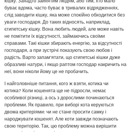
кішку. Занадто зайнятим людям, або тим, хто мало
буває вдома, часто буває в тривалих відрядженнях,
слід заводити кішку, яка може спокійно обходитися без
уваги господаря. До таких відносять, наприклад,
єгипетську кішку. Вона любить людей, але може навіть
не помітити їх відсутності, займаючись своїми
справами. Такі кішки збирають енергію, за відсутності
господаря, а при зустрічі показують свою любов і
радість. Варто запам’ятати, що єгипетські кішки дуже
образливі натури, і якщо раптом господар накричить на
неї, вони ніколи йому це не пробачить.
І найголовніше питання, кого ж взяти, котика чи
котика? Коли кошенята ще не підросли, немає
особливої ​​різниці, а ось з дорослими починаються
проблеми. Як правило, при виборі кота керуються
двома критеріями: чи не стане просити самку і
народжувати кошенят. Але коти завжди позначають
свою територію. Так, цю проблему можна вирішити