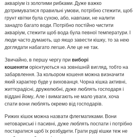
акваріум із золотими рибками. Дуже важко
дотримуватися правильні умови, потрібно стежити, щоб
грунт квітки була сухою, або, навпаки, не налити
занадто багато води. Потрібно постійно чистити
акваріум, стежити щоб вода була певної температури. І
люди часто думають, що якщо завести кішку, то за нею
доглядати набагато легше. Але це не так.
Звичайно, в першу чергу при
виборі
кошеняти
орієнтуються на зовнішній вигляд, тобто на
забарвлення. За кольором кошеня можна визначити
який характер буде у вихованця. Чорна кішка активні,
життєрадісні, дружелюбні, дуже люблять господаря і
віддані йому, Але і вимагають не мало уваги, хоча
спати вони люблять окремо від господарів.
Рижих кішок можна назвати флегматиками. Вони
нетовариські і пасивні, дуже люблять поспати і потрібно
постаратися щоб їх розбудити. Грати руді кішки теж не