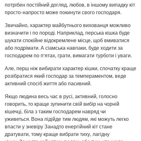
потрібен постійний догляд, любов, в іншому випадку кіт
просто-напросто може покинути свого господаря.
Звичайно, характер майбутнього вихованця можливо
визначити і по породі. Наприклад, перська кішка буде
шукати спокійне відокремлене місце, щоб вмиватися
або подрімати. А сіамська навпаки, буде ходити за
господарем по п’ятах, грати, вимагати турботи і уваги.
Але, перш ніж вибирати характер кішки, спочатку краще
розібратися який господар за темпераментом, веде
активний спосіб життя або пасивний.
Якщо людина весь час в русі, активний, голосно
говорить, то краще зупинити свій вибір на чорній
кішечці, біла з таким господарем навряд чи
уживеться. Вона підійде тим людям, які можуть легко
впасти у зневіру Занадто енергійний кіт стане
дратувати, тому краще вибрати тиху, лагідну