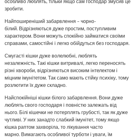
особливо люблять, тільки якщо сам господар змусив це
зробити.
Найпоширеніший забарвлення – чорно-
білий. Відрізняються дуже простим, поступливим
характером. Вони можуть спокійно займатися своїми
справами, самостійні і легко обійдуться без господаря.
Смугасті кішки дуже волелюбні, люблять
незалежність. Такі кішки витривалі, легко переносять
різні хвороби, відрізняються високим інтелектом і
міцним імунітетом. Так само мають стійку психіку, тому
розлютити їх дуже складно.
Найспокійніші кішки білого забарвлення. Вони дуже
люблять свого господаря і повністю залежать від
нього. Білі кішечки не потерплять грубості, так як дуже
чутливі. У них занадто слабкий імунітет, тому якщо
кішка раптом захворіла, то лікування часто
марно. Вимагають особливої ​​турботи і уваги, їм