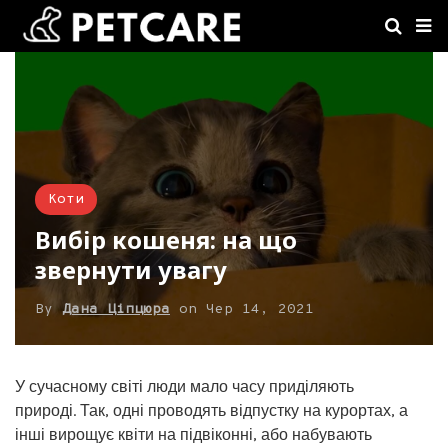
Коти
Вибір кошеня: на що
звернути увагу
By
Дана Ціпцюра
on
Чер 14, 2021
У сучасному світі люди мало часу приділяють
природі. Так, одні проводять відпустку на курортах, а
інші вирощує квіти на підвіконні, або набувають