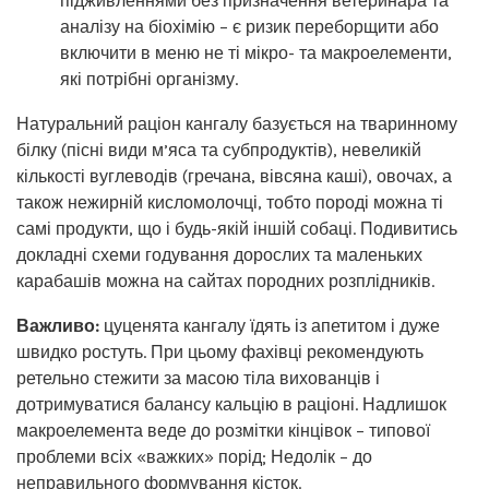
підживленнями без призначення ветеринара та
аналізу на біохімію – є ризик переборщити або
включити в меню не ті мікро- та макроелементи,
які потрібні організму.
Натуральний раціон кангалу базується на тваринному
білку (пісні види м’яса та субпродуктів), невеликій
кількості вуглеводів (гречана, вівсяна каші), овочах, а
також нежирній кисломолочці, тобто породі можна ті
самі продукти, що і будь-якій іншій собаці. Подивитись
докладні схеми годування дорослих та маленьких
карабашів можна на сайтах породних розплідників.
Важливо:
цуценята кангалу їдять із апетитом і дуже
швидко ростуть. При цьому фахівці рекомендують
ретельно стежити за масою тіла вихованців і
дотримуватися балансу кальцію в раціоні. Надлишок
макроелемента веде до розмітки кінцівок – типової
проблеми всіх «важких» порід; Недолік – до
неправильного формування кісток.