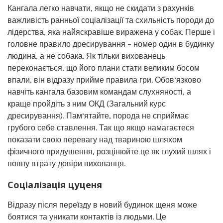
Кангала легко навчати, якщо не скидати з рахунків
важливість ранньої соціалізації та схильність породи до
лідерства, яка найяскравіше виражена у собак. Перше і
головне правило дресирування – номер один в будинку
людина, а не собака. Як тільки вихованець
переконається, що його плани стати великим босом
впали, він відразу прийме правила гри. Обов’язково
навчіть кангала базовим командам слухняності, а
краще пройдіть з ним ОКД (Загальний курс
дресирування). Пам’ятайте, порода не сприймає
грубого себе ставлення. Так що якщо намагаєтеся
показати свою перевагу над твариною шляхом
фізичного придушення, розцінюйте це як глухий шлях і
повну втрату довіри вихованця.
Соціалізація цуценя
Відразу після переїзду в новий будинок щеня може
боятися та уникати контактів із людьми. Це