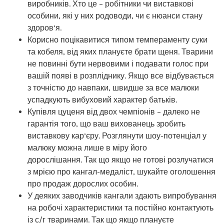
виробників. Хто це – робітники чи виставкові
особини, які у них родоводи, чи є нюанси стану
здоров’я.
Корисно поцікавитися типом темпераменту суки
та кобеля, від яких плануєте брати щеня. Тварини
не повинні бути нервовими і подавати голос при
вашій появі в розпліднику. Якщо все відбувається
з точністю до навпаки, швидше за все малюки
успадкують вибуховий характер батьків.
Купівля цуценя від двох чемпіонів – далеко не
гарантія того, що ваш вихованець зробить
виставкову кар’єру. Розглянути шоу-потенціал у
малюку можна лише в міру його
дорослішання. Так що якщо не готові розлучатися
з мрією про кангал-медаліст, шукайте оголошення
про продаж дорослих особин.
У деяких заводчиків кангали здають випробування
на робочі характеристики та постійно контактують
із с/г тваринами. Так що якщо плануєте