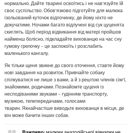
нормально. Дайте тварині освоїтись і не нав’язуйте їй
своє суспільство. Обов’язково підготуйте для малюка
ізольований куточок відпочинку, де йому ніхто не
докучатиме. Ночами багато відлучені від сук цуценята
скиглять. Щоб період відвикання від матері пройшов
найменш болісно, ​​підкладайте вихованцю на час сну
гумову грелочку – це заспокоїть і розслабить
маленького кангалу.
Як тільки щеня звикне до свого оточення, ставте йому
нові завдання на розвиток. Привчайте собаку
спілкуватися не лише з вами, а й з рештою членів сім’ї,
знайомими, родичами. Познайомте цуценя із
несподіваними звуками – гудінням транспорту,
музикою, телепередачами, голосами
тварин. Якнайчастіше виводьте вихованця в місця, де
він може бачити інших собак.
Важливо:
малюки анатолійської вівчарки не