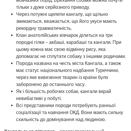
мовчазних порід. Брехання собаки можна почути
тільки з дуже серйозного приводу.
Через потужні щелепи кангалу, що щільно
змикаються, вважається, що його укуси мають
рекордну травматичність.
Клан анатолійських вівчарок ділиться на три
породні гілки – акбаші, карабаші та кангали. При
цьому кожна має свою відмінну рису, яка
допомагає не сплутати собаку з іншими родичами.
Порода названа на честь міста Кангала, а також
має статус національного надбання Туреччини,
через яке вивезення тварин із країни було
заборонено до останнього часу.
Як і більшість робочих собак, кангали вкрай
невибагливі у побуті.
Всі представники породи потребують ранньої
соціалізації та навчання ОКД. Вони мають сильну
схильність до домінування над людиною.