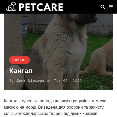
Собаки
Кангал
By
Дана Ціпцюра
on
Тра 08, 2023
Кангал – турецька порода великих грициків з темною
маскою на морді. Виведена для охорони та захисту
сільськогосподарських тварин від диких хижаків.