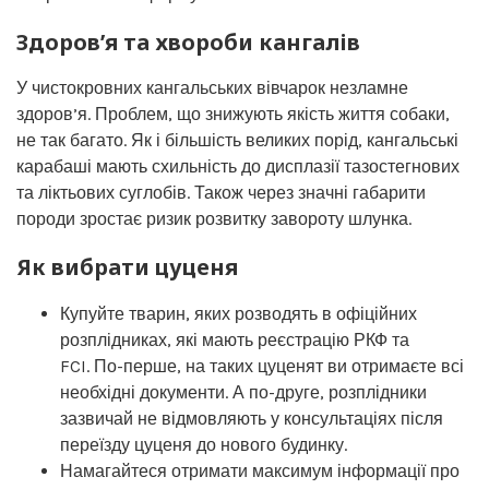
Здоров’я та хвороби кангалів
У чистокровних кангальських вівчарок незламне
здоров’я. Проблем, що знижують якість життя собаки,
не так багато. Як і більшість великих порід, кангальські
карабаші мають схильність до дисплазії тазостегнових
та ліктьових суглобів. Також через значні габарити
породи зростає ризик розвитку завороту шлунка.
Як вибрати цуценя
Купуйте тварин, яких розводять в офіційних
розплідниках, які мають реєстрацію РКФ та
FCI. По-перше, на таких цуценят ви отримаєте всі
необхідні документи. А по-друге, розплідники
зазвичай не відмовляють у консультаціях після
переїзду цуценя до нового будинку.
Намагайтеся отримати максимум інформації про