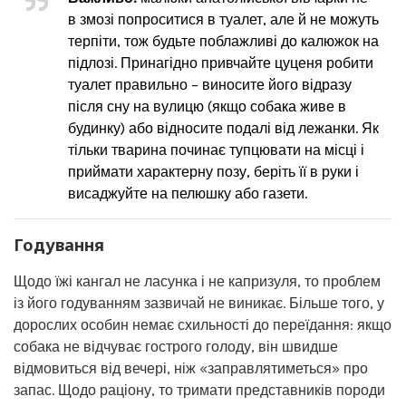
в змозі попроситися в туалет, але й не можуть
терпіти, тож будьте поблажливі до калюжок на
підлозі. Принагідно привчайте цуценя робити
туалет правильно – виносите його відразу
після сну на вулицю (якщо собака живе в
будинку) або відносите подалі від лежанки. Як
тільки тварина починає тупцювати на місці і
приймати характерну позу, беріть її в руки і
висаджуйте на пелюшку або газети.
Годування
Щодо їжі кангал не ласунка і не капризуля, то проблем
із його годуванням зазвичай не виникає. Більше того, у
дорослих особин немає схильності до переїдання: якщо
собака не відчуває гострого голоду, він швидше
відмовиться від вечері, ніж «заправлятиметься» про
запас. Щодо раціону, то тримати представників породи