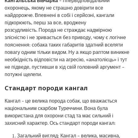
Кангальська вівчарка
– гіпервідповідальний
охоронець, якому не страшно довірити все
найдорожче. Впевнені в собі і серйозні, кангали
підкорюють, перш за все, вроджену
розсудливість. Порода не страждає надмірною
злісністю і не зривається без приводу, чому є логічне
пояснення: собака таких габаритів здатний вселяти
повагу одним тільки видом. Ну а якщо раптом виникне
необхідність відповісти на агресію, «анатолієць» і тут
не підведе, пустивши в хід свій головний аргумент –
потужні щелепи.
Стандарт породи кангал
Кангал – це велика порода собак, що вважається
національним скарбом Туреччини. Вона була
використана для охорони стад та має сильний і
захисний характер. Ось стандарт породи кангал:
Загальний вигляд: Кангал – велика, масивна,