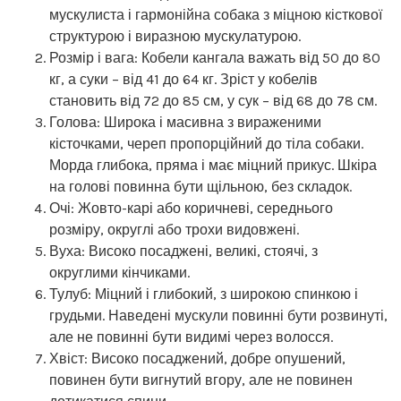
мускулиста і гармонійна собака з міцною кісткової
структурою і виразною мускулатурою.
Розмір і вага: Кобели кангала важать від 50 до 80
кг, а суки – від 41 до 64 кг. Зріст у кобелів
становить від 72 до 85 см, у сук – від 68 до 78 см.
Голова: Широка і масивна з вираженими
кісточками, череп пропорційний до тіла собаки.
Морда глибока, пряма і має міцний прикус. Шкіра
на голові повинна бути щільною, без складок.
Очі: Жовто-карі або коричневі, середнього
розміру, округлі або трохи видовжені.
Вуха: Високо посаджені, великі, стоячі, з
округлими кінчиками.
Тулуб: Міцний і глибокий, з широкою спинкою і
грудьми. Наведені мускули повинні бути розвинуті,
але не повинні бути видимі через волосся.
Хвіст: Високо посаджений, добре опушений,
повинен бути вигнутий вгору, але не повинен